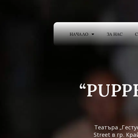
НАЧАЛО
ЗА НАС
“PUPP
Театъра „Гесту
Street в гр. К