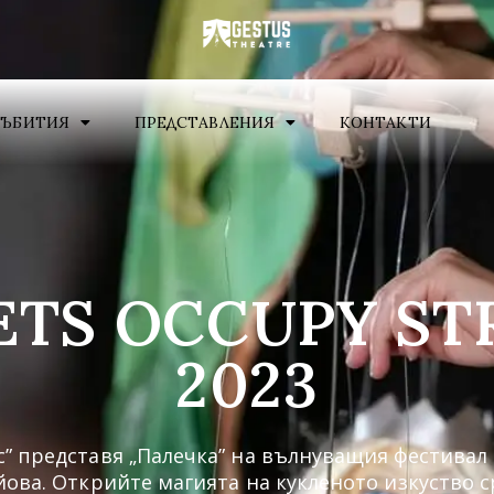
СЪБИТИЯ
ПРЕДСТАВЛЕНИЯ
КОНТАКТИ
ETS OCCUPY STR
2023
с” представя „Палечка” на вълнуващия фестивал
райова. Открийте магията на кукленото изкуство 