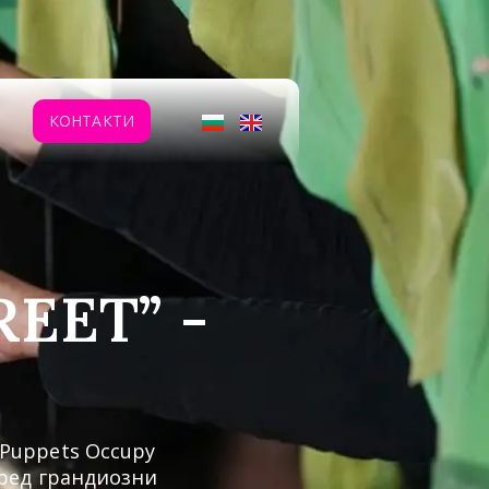
КОНТАКТИ
EET” -
 Puppets Occupy
сред грандиозни