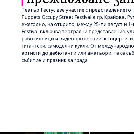
Театър Гестус взе участие с представлението 
Puppets Occupy Street Festival в гр. Крайова,
ежегодно, на открито, между 25-ти август и 1-
Festival включва театрални представления, у
работилници и видеопрожекции, концерти, и
гигантски, самоделни кукли. От международн
артисти до дебютанти или аматьори, те се съб
събитие и празник за града.