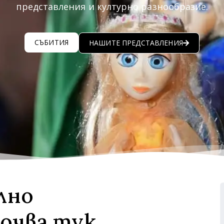
представления и културно разнообразие.
СЪБИТИЯ
НАШИТЕ ПРЕДСТАВЛЕНИЯ
лно
очва тук