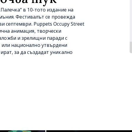
„Палечка“ в 10-тото издание на
 Румъния. Фестивалът се провежда
ви септември. Puppets Occupy Street
лична анимация, творчески
зложби и зрелищни паради с
о или национално утвърдени
ират, за да създадат уникално