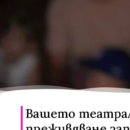
Вашето театра
преживяване зап