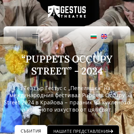
“PUPPETS OCCUPY
STREET” - 2024
Театър Гестус с „Пепеляшка“ на
международния фестивал Puppets Occupy
Street 2024 в Крайова – празник на кукленото
и уличното изкуство от цял свят.
СЪБИТИЯ
НАШИТЕ ПРЕДСТАВЛЕНИЯ