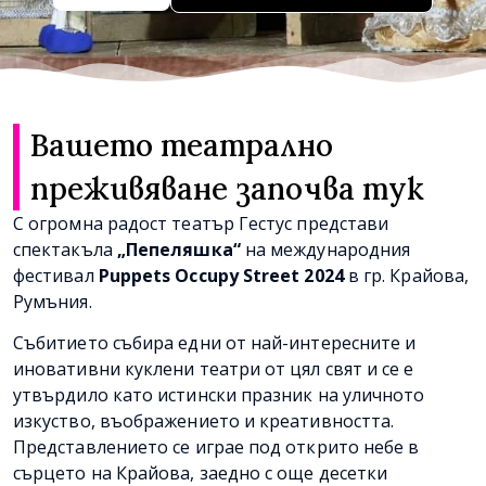
Вашето театрално
преживяване започва тук
С огромна радост театър Гестус представи
спектакъла
„Пепеляшка“
на международния
фестивал
Puppets Occupy Street 2024
в гр. Крайова,
Румъния.
Събитието събира едни от най-интересните и
иновативни куклени театри от цял свят и се е
утвърдило като истински празник на уличното
изкуство, въображението и креативността.
Представлението се играе под открито небе в
сърцето на Крайова, заедно с още десетки