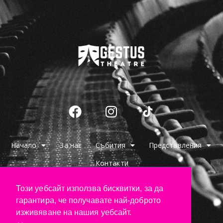
Начало
За нас
Събития
Представления
Контакти
Този уебсайт използва бисквитки, за да
+359 897 578 067
+359 885 662 308
info@gestustheatre.com
гарантира, че получавате най-доброто
изживяване на нашия уебсайт.